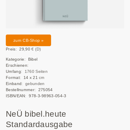
zum CB-Shop »
Preis: 29,90
€ (D)
Kategorie: Bibel
Erschienen:
Umfang:
1760 Seiten
Format: 14 x 21
cm
Einband:
gebunden
Bestellnummer:
275054
ISBN/EAN:
978-3-98963-054-3
NeÜ bibel.heute
Standardausgabe