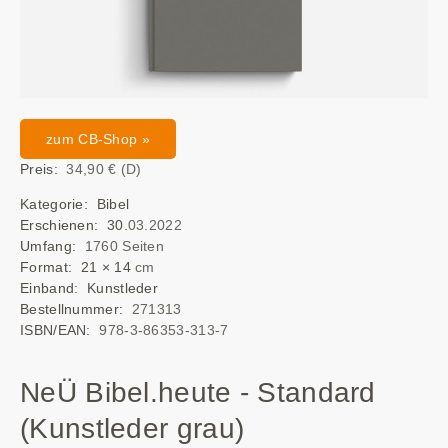
zum CB-Shop »
Preis:
34,90 € (D)
Kategorie: Bibel
Erschienen: 30
.03.2022
Umfang:
1760 Seiten
Format: 21 × 14
cm
Einband: Kunstleder
Bestellnummer:
271313
ISBN/EAN:
978-3-86353-313-7
NeÜ Bibel.heute - Standard
(Kunstleder grau)