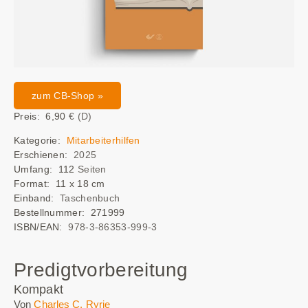
zum CB-Shop »
Preis: 6,90
€ (D)
Kategorie:
Mitarbeiterhilfen
Erschienen:
2025
Umfang: 112
Seiten
Format: 11 x 18 cm
Einband:
Taschenbuch
Bestellnummer: 271999
ISBN/EAN:
978-3-86353-999-3
Predigtvorbereitung
Kompakt
Von
Charles C. Ryrie